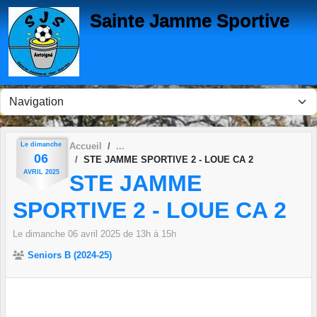
Panneau de gestion des cookies
Sainte Jamme Sportive
Le
dimanche
Accueil
06
STE JAMME SPORTIVE 2 - LOUE CA 2
AVRIL
2025
STE JAMME
SPORTIVE 2 - LOUE CA 2
Le
dimanche
06
avril
2025
de 13h à 15h
Seniors B (2024-25)