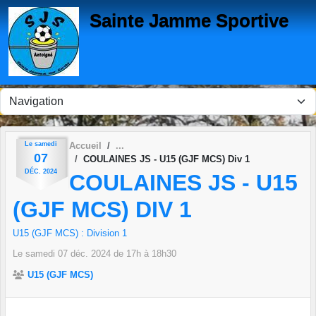
Panneau de gestion des cookies
Sainte Jamme Sportive
Le
samedi
Accueil
07
COULAINES JS - U15 (GJF MCS) Div 1
DÉC.
2024
COULAINES JS - U15
(GJF MCS) DIV 1
U15 (GJF MCS) : Division 1
Le
samedi
07
déc.
2024
de 17h à 18h30
U15 (GJF MCS)