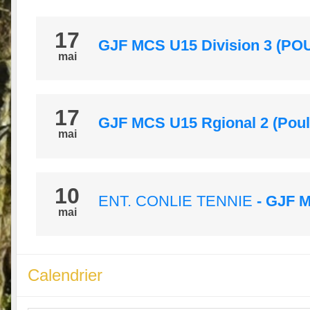
17
GJF MCS U15 Division 3 (PO
mai
17
GJF MCS U15 Rgional 2 (Poul
mai
10
ENT. CONLIE TENNIE
- GJF M
mai
Calendrier