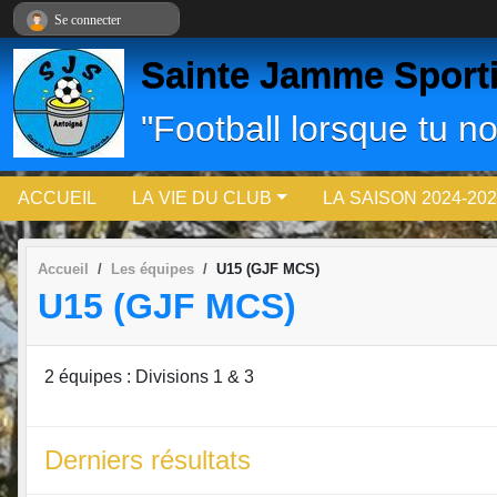
Panneau de gestion des cookies
Se connecter
Sainte Jamme Sport
"Football lorsque tu no
ACCUEIL
LA VIE DU CLUB
LA SAISON 2024-202
Accueil
Les équipes
U15 (GJF MCS)
U15 (GJF MCS)
2 équipes : Divisions 1 & 3
Derniers résultats