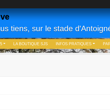
ive
us tiens, sur le stade d'Antoigné
5
LA BOUTIQUE SJS
INFOS PRATIQUES
PA