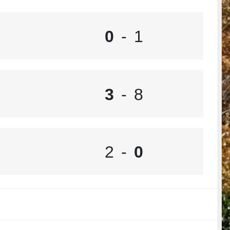
0
-
1
3
-
8
2
-
0