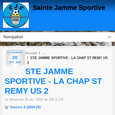
Panneau de gestion des cookies
Sainte Jamme Sportive
Le
dimanche
Accueil
20
STE JAMME SPORTIVE - LA CHAP ST REMY US
2
OCT.
2024
STE JAMME
SPORTIVE - LA CHAP ST
REMY US 2
Le
dimanche
20
oct.
2024
de 15h à 17h
Seniors A (2024-25)