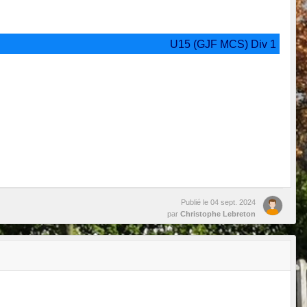
U15 (GJF MCS) Div 1
Publié le
04 sept. 2024
par
Christophe Lebreton