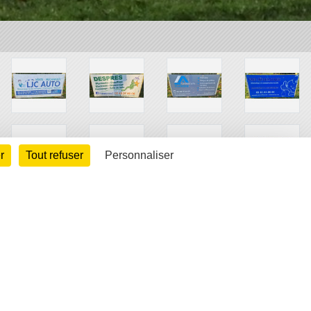
r
Tout refuser
Personnaliser
arte cookies
Gestion des cookies
s légales
Signaler un contenu inapproprié