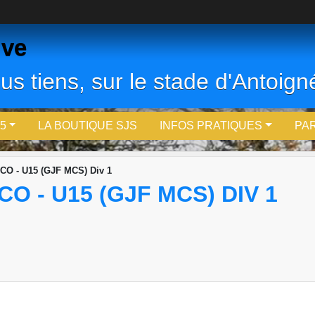
ive
us tiens, sur le stade d'Antoigné
5
LA BOUTIQUE SJS
INFOS PRATIQUES
PA
O - U15 (GJF MCS) Div 1
O - U15 (GJF MCS) DIV 1