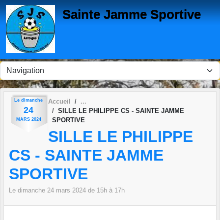
Panneau de gestion des cookies
Sainte Jamme Sportive
Le
dimanche
Accueil
24
SILLE LE PHILIPPE CS - SAINTE JAMME
SPORTIVE
MARS
2024
SILLE LE PHILIPPE
CS - SAINTE JAMME
SPORTIVE
Le
dimanche
24
mars
2024
de 15h à 17h