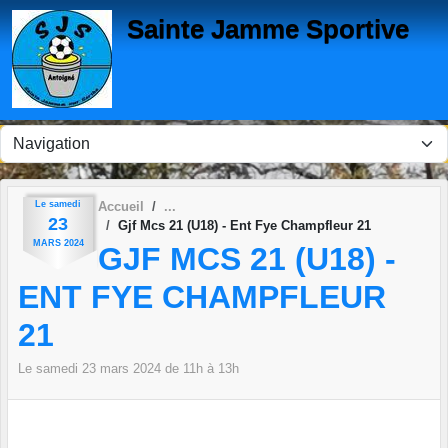
Panneau de gestion des cookies
Sainte Jamme Sportive
Le
samedi
Accueil
23
Gjf Mcs 21 (U18) - Ent Fye Champfleur 21
MARS
2024
GJF MCS 21 (U18) -
ENT FYE CHAMPFLEUR
21
Le
samedi
23
mars
2024
de 11h à 13h