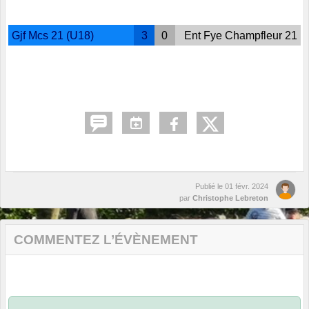
Gjf Mcs 21 (U18)
3
0
Ent Fye Champfleur 21
Publié le
01 févr. 2024
par
Christophe Lebreton
COMMENTEZ L’ÉVÈNEMENT