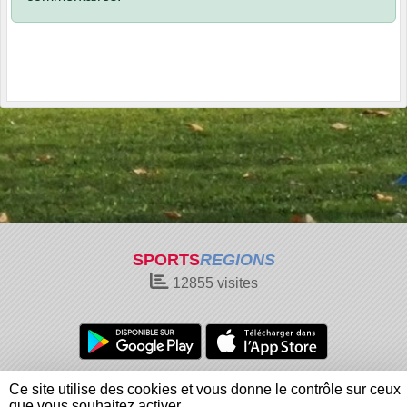
SPORTS
REGIONS
12855
visites
Charte cookies
Gestion des cookies
Ce site utilise des cookies et vous donne le contrôle sur ceux
Informations légales
Signaler un contenu inapproprié
que vous souhaitez activer