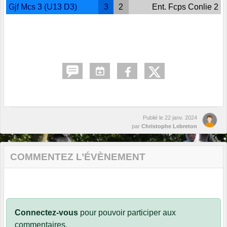
Gjf Mcs 3 (U13 D3)
3
2
Ent. Fcps Conlie 2
Publié le
22 janv. 2024
par
Christophe Lebreton
COMMENTEZ L’ÉVÈNEMENT
Connectez-vous
pour pouvoir participer aux
commentaires.