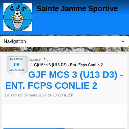
Panneau de gestion des cookies
Sainte Jamme Sportive
Le
samedi
Accueil
09
Gjf Mcs 3 (U13 D3) - Ent. Fcps Conlie 2
MARS
2024
GJF MCS 3 (U13 D3) -
ENT. FCPS CONLIE 2
Le
samedi
09
mars
2024
de 13h30 à 15h