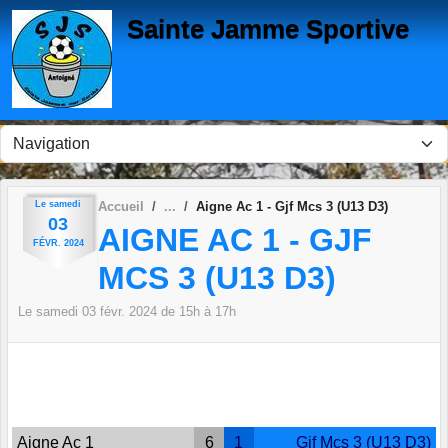
Panneau de gestion des cookies
Sainte Jamme Sportive
Le
samedi
Accueil
Aigne Ac 1 - Gjf Mcs 3 (U13 D3)
03
AIGNE AC 1 - GJF
FÉVR.
2024
MCS 3 (U13 D3)
Le
samedi
03
févr.
2024
de 15h à 17h
Aigne Ac 1
6
1
Gjf Mcs 3 (U13 D3)