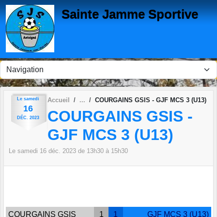
Panneau de gestion des cookies
Sainte Jamme Sportive
Le
samedi
Accueil
COURGAINS GSIS - GJF MCS 3 (U13)
16
COURGAINS GSIS -
DÉC.
2023
GJF MCS 3 (U13)
Le
samedi
16
déc.
2023
de 13h30 à 15h30
COURGAINS GSIS
1
1
GJF MCS 3 (U13)