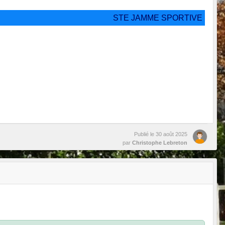
STE JAMME SPORTIVE
Publié le
30 août 2025
par
Christophe Lebreton