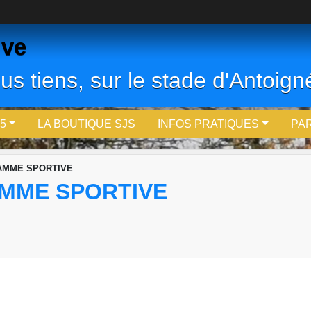
ive
us tiens, sur le stade d'Antoigné
5
LA BOUTIQUE SJS
INFOS PRATIQUES
PA
JAMME SPORTIVE
AMME SPORTIVE