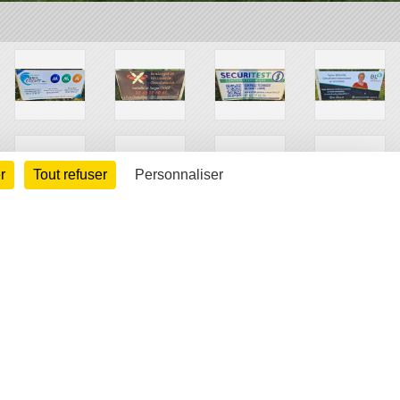
r
Tout refuser
Personnaliser
arte cookies
Gestion des cookies
s légales
Signaler un contenu inapproprié