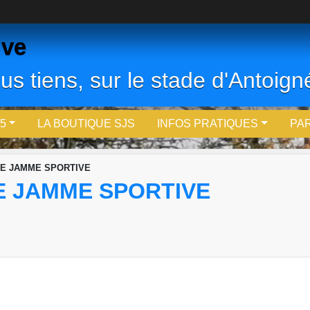
ive
us tiens, sur le stade d'Antoigné
5
LA BOUTIQUE SJS
INFOS PRATIQUES
PA
TE JAMME SPORTIVE
E JAMME SPORTIVE