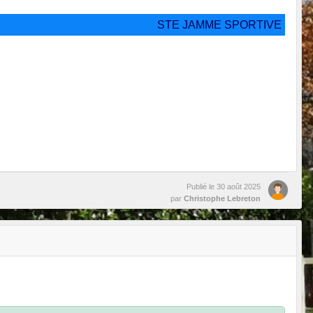
STE JAMME SPORTIVE
Publié le
30 août 2025
par
Christophe Lebreton