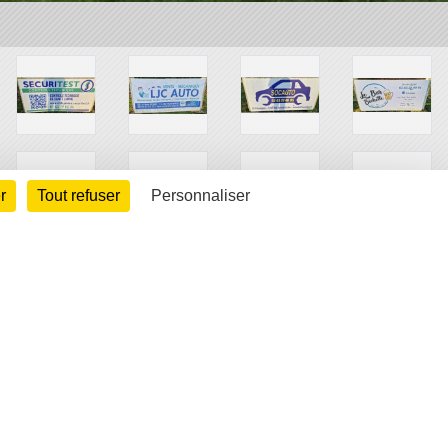
r
Tout refuser
Personnaliser
arte cookies
Gestion des cookies
s légales
Signaler un contenu inapproprié