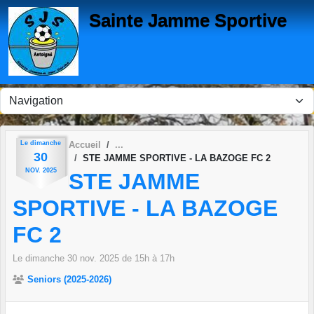
Panneau de gestion des cookies
Sainte Jamme Sportive
Le
dimanche
Accueil
30
STE JAMME SPORTIVE - LA BAZOGE FC 2
NOV.
2025
STE JAMME
SPORTIVE - LA BAZOGE
FC 2
Le
dimanche
30
nov.
2025
de 15h à 17h
Seniors (2025-2026)