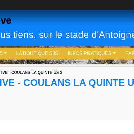
ive
us tiens, sur le stade d'Antoigné
5
LA BOUTIQUE SJS
INFOS PRATIQUES
PA
IVE - COULANS LA QUINTE US 2
VE - COULANS LA QUINTE U