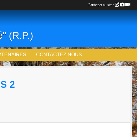
Participer au site :
" (R.P.)
RTENAIRES
CONTACTEZ NOUS
S 2