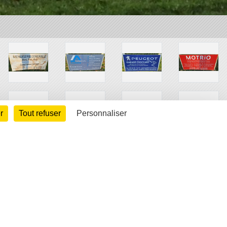
r
Tout refuser
Personnaliser
arte cookies
Gestion des cookies
s légales
Signaler un contenu inapproprié