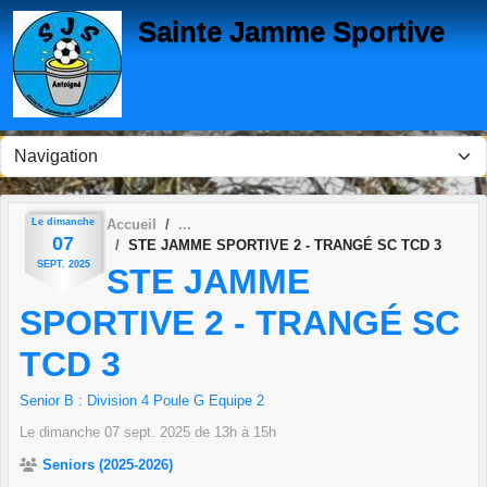
Panneau de gestion des cookies
Sainte Jamme Sportive
Le
dimanche
Accueil
07
STE JAMME SPORTIVE 2 - TRANGÉ SC TCD 3
SEPT.
2025
STE JAMME
SPORTIVE 2 - TRANGÉ SC
TCD 3
Senior B : Division 4 Poule G Equipe 2
Le
dimanche
07
sept.
2025
de 13h à 15h
Seniors (2025-2026)