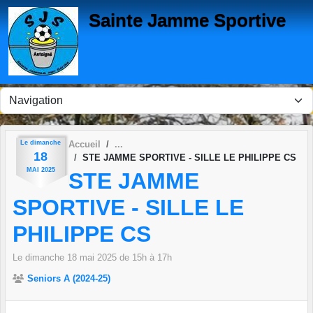
Panneau de gestion des cookies
Sainte Jamme Sportive
Le
dimanche
Accueil
18
STE JAMME SPORTIVE - SILLE LE PHILIPPE CS
MAI
2025
STE JAMME
SPORTIVE - SILLE LE
PHILIPPE CS
Le
dimanche
18
mai
2025
de 15h à 17h
Seniors A (2024-25)