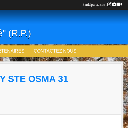
Participer au site :
" (R.P.)
RTENAIRES
CONTACTEZ NOUS
Y STE OSMA 31