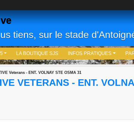
ive
us tiens, sur le stade d'Antoigné
5
LA BOUTIQUE SJS
INFOS PRATIQUES
PA
VE Veterans - ENT. VOLNAY STE OSMA 31
VE VETERANS - ENT. VOLNA