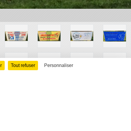
r
Tout refuser
Personnaliser
arte cookies
Gestion des cookies
s légales
Signaler un contenu inapproprié