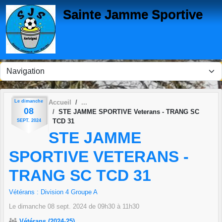
Panneau de gestion des cookies
Sainte Jamme Sportive
Le
dimanche
Accueil
08
STE JAMME SPORTIVE Veterans - TRANG SC
TCD 31
SEPT.
2024
STE JAMME
SPORTIVE VETERANS -
TRANG SC TCD 31
Vétérans : Division 4 Groupe A
Le
dimanche
08
sept.
2024
de 09h30 à 11h30
Vétérans (2024-25)