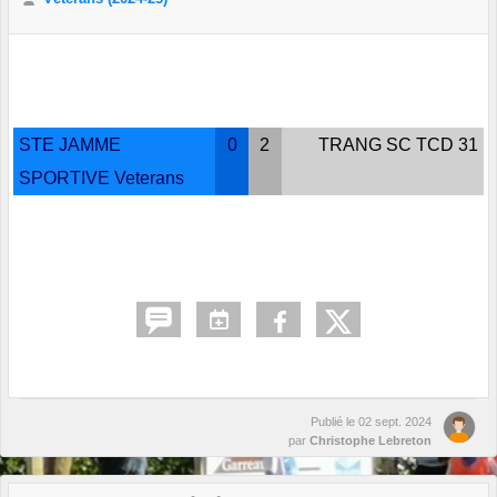
STE JAMME
0
2
TRANG SC TCD 31
SPORTIVE Veterans
Publié le
02 sept. 2024
par
Christophe Lebreton