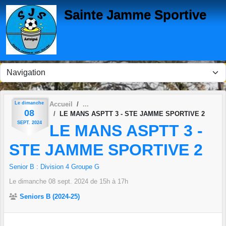
Panneau de gestion des cookies
Sainte Jamme Sportive
Le
dimanche
Accueil
08
LE MANS ASPTT 3 - STE JAMME SPORTIVE 2
SEPT.
2024
LE MANS ASPTT 3 -
STE JAMME SPORTIVE 2
Senior B : Division 4 Groupe G
Le
dimanche
08
sept.
2024
de 15h à 17h
Seniors B (2024-25)