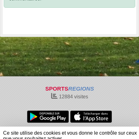
SPORTS
REGIONS
12884
visites
Charte cookies
Gestion des cookies
Ce site utilise des cookies et vous donne le contrôle sur ceux
Informations légales
Signaler un contenu inapproprié
que vous souhaitez activer