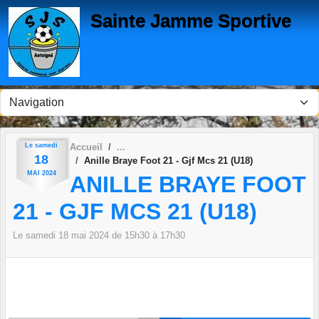
Panneau de gestion des cookies
Sainte Jamme Sportive
Le
samedi
Accueil
18
Anille Braye Foot 21 - Gjf Mcs 21 (U18)
MAI
2024
ANILLE BRAYE FOOT
21 - GJF MCS 21 (U18)
Le
samedi
18
mai
2024
de 15h30 à 17h30