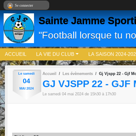
Panneau de gestion des cookies
Se connecter
Sainte Jamme Sport
"Football lorsque tu no
ACCUEIL
LA VIE DU CLUB
LA SAISON 2024-202
Accueil
Les évènements
Gj Vjspp 22 - Gjf M
Le
samedi
04
GJ VJSPP 22 - GJF 
MAI
2024
Le
samedi
04
mai
2024
de 15h30 à 17h30