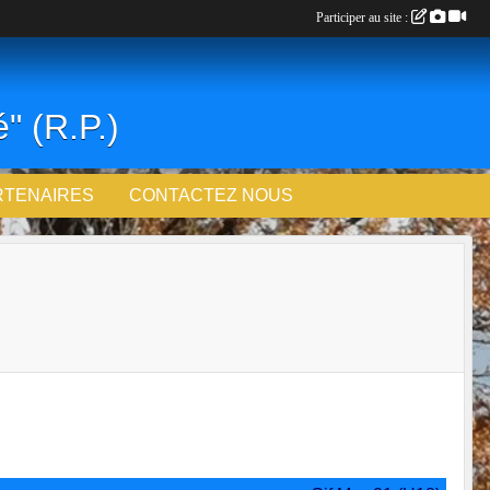
Participer au site :
" (R.P.)
RTENAIRES
CONTACTEZ NOUS