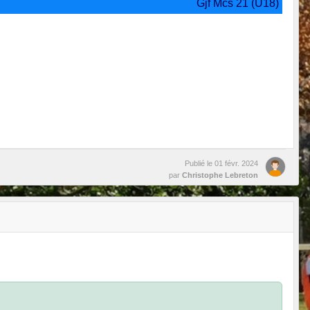
Gjf Mcs 21 (U18)
Publié le
01 févr. 2024
par
Christophe Lebreton