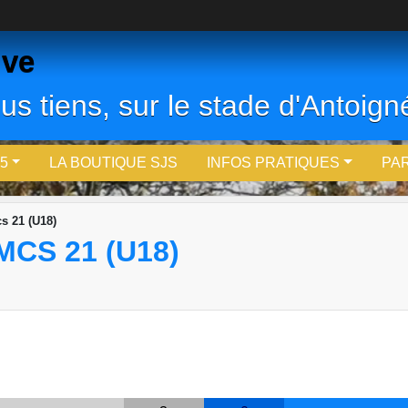
ive
us tiens, sur le stade d'Antoigné
5
LA BOUTIQUE SJS
INFOS PRATIQUES
PA
cs 21 (U18)
MCS 21 (U18)