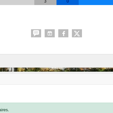
3
0
ires.