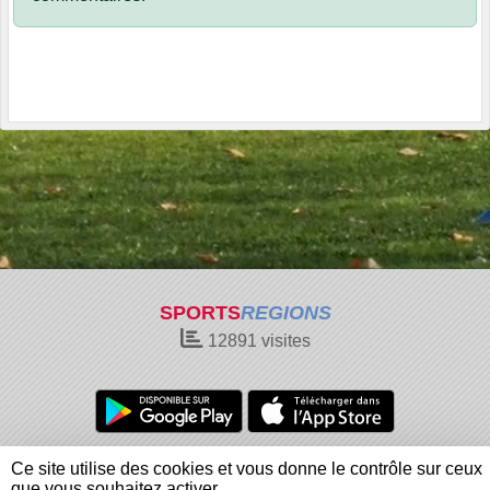
SPORTS
REGIONS
12891
visites
Charte cookies
Gestion des cookies
Ce site utilise des cookies et vous donne le contrôle sur ceux
Informations légales
Signaler un contenu inapproprié
que vous souhaitez activer