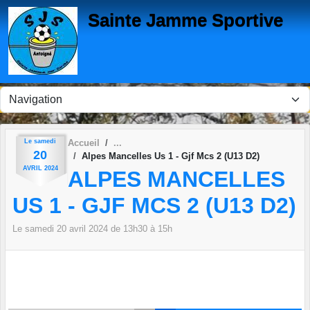
Panneau de gestion des cookies
Sainte Jamme Sportive
Le
samedi
Accueil
20
Alpes Mancelles Us 1 - Gjf Mcs 2 (U13 D2)
AVRIL
2024
ALPES MANCELLES
US 1 - GJF MCS 2 (U13 D2)
Le
samedi
20
avril
2024
de 13h30 à 15h