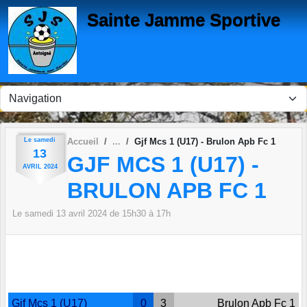
Panneau de gestion des cookies
Sainte Jamme Sportive
Le
samedi
Accueil
Gjf Mcs 1 (U17) - Brulon Apb Fc 1
13
GJF MCS 1 (U17) -
AVRIL
2024
BRULON APB FC 1
Le
samedi
13
avril
2024
de 15h30 à 17h
Gjf Mcs 1 (U17)
0
3
Brulon Apb Fc 1