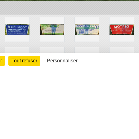
r
Tout refuser
Personnaliser
arte cookies
Gestion des cookies
s légales
Signaler un contenu inapproprié