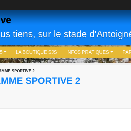
ive
us tiens, sur le stade d'Antoigné
5
LA BOUTIQUE SJS
INFOS PRATIQUES
PA
JAMME SPORTIVE 2
JAMME SPORTIVE 2