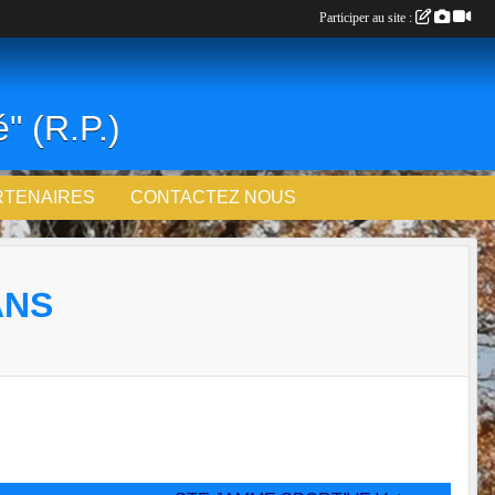
Participer au site :
" (R.P.)
RTENAIRES
CONTACTEZ NOUS
ANS