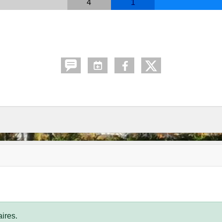
4
1
ires.