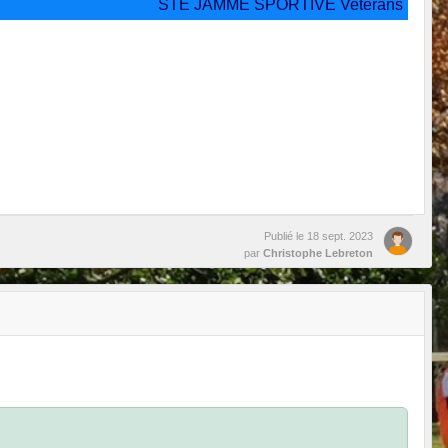
STE JAMME SPORTIVE Veterans
Publié le
18 sept. 2023
par
Christophe Lebreton