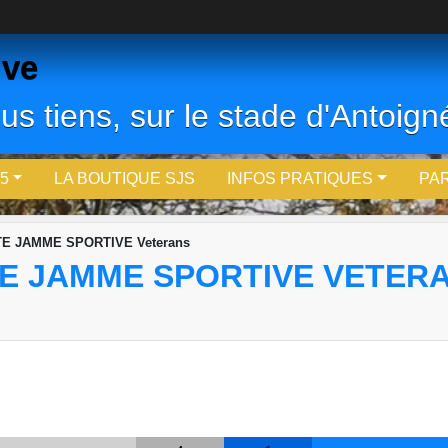
ive
us tiens, sur le stade d'Antoigné
5
LA BOUTIQUE SJS
INFOS PRATIQUES
PA
TE JAMME SPORTIVE Veterans
TE JAMME SPORTIVE VETER