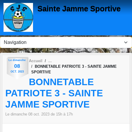
Panneau de gestion des cookies
Sainte Jamme Sportive
Le
dimanche
Accueil
08
BONNETABLE PATRIOTE 3 - SAINTE JAMME
SPORTIVE
OCT.
2023
BONNETABLE
PATRIOTE 3 - SAINTE
JAMME SPORTIVE
Le
dimanche
08
oct.
2023
de 15h à 17h