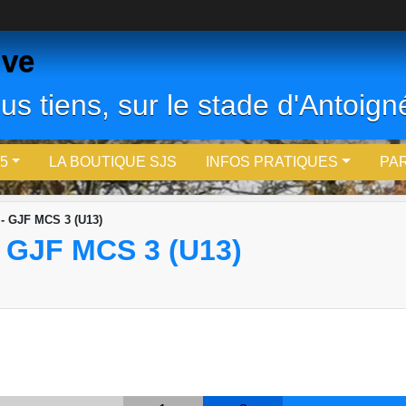
ive
us tiens, sur le stade d'Antoigné
5
LA BOUTIQUE SJS
INFOS PRATIQUES
PA
- GJF MCS 3 (U13)
 GJF MCS 3 (U13)