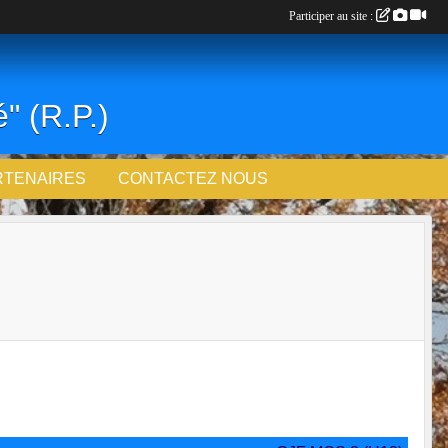
Participer au site :
" (R.P.)
RTENAIRES
CONTACTEZ NOUS