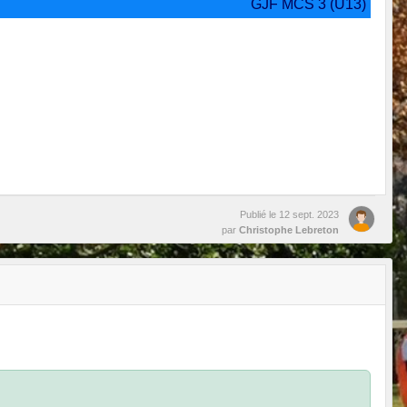
GJF MCS 3 (U13)
Publié le
12 sept. 2023
par
Christophe Lebreton