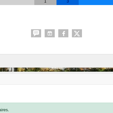
1
3
ires.