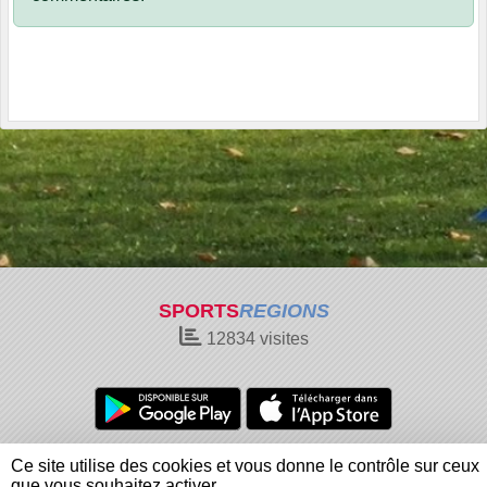
SPORTS
REGIONS
12834
visites
Charte cookies
Gestion des cookies
Ce site utilise des cookies et vous donne le contrôle sur ceux
Informations légales
Signaler un contenu inapproprié
que vous souhaitez activer