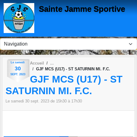
Panneau de gestion des cookies
Sainte Jamme Sportive
Le
samedi
Accueil
30
GJF MCS (U17) - ST SATURNIN MI. F.C.
SEPT.
2023
GJF MCS (U17) - ST
SATURNIN MI. F.C.
Le
samedi
30
sept.
2023
de 15h30 à 17h30