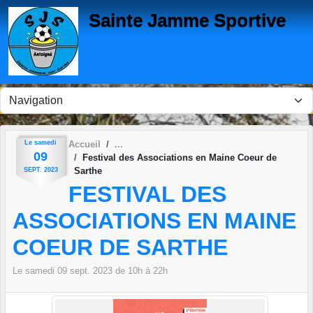
Panneau de gestion des cookies
Sainte Jamme Sportive
Le
samedi
Accueil
09
Festival des Associations en Maine Coeur de
Sarthe
SEPT.
2023
FESTIVAL DES
ASSOCIATIONS EN MAINE
COEUR DE SARTHE
Le
samedi
09
sept.
2023
de 10h à 22h